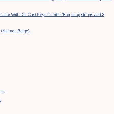
 Guitar With Die Cast Keys Combo (Bag,strap,strings and 3
Natural, Beige).
मान।
y