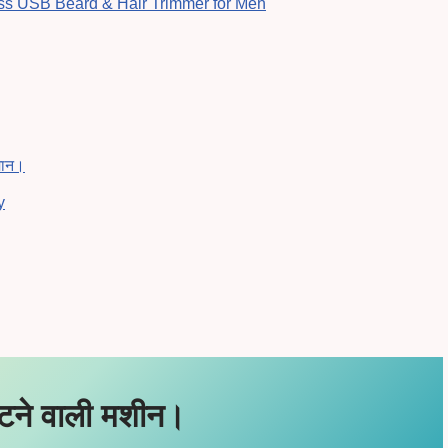
ss USB Beard & Hair Trimmer for Men
मान।
y
टने वाली मशीन।