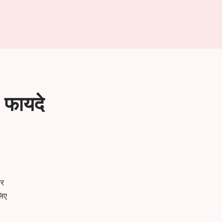
 फायदे
और
िए